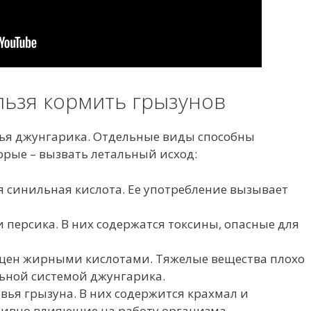
льзя кормить грызунов
вья джунгарика. Отдельные виды способны
орые – вызвать летальный исход:
я синильная кислота. Ее употребление вызывает
и персика. В них содержатся токсины, опасные для
щен жирными кислотами. Тяжелые вещества плохо
ьной системой джунгарика.
вья грызуна. В них содержится крахмал и
тивно влияющие на работу организма.