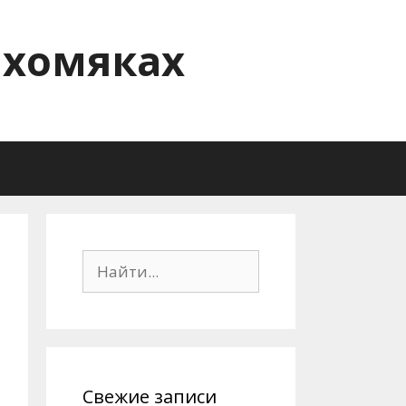
 хомяках
П
о
и
с
к
:
Свежие записи