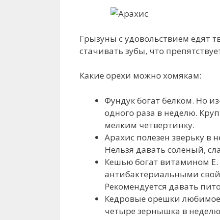
Грызуны с удовольствием едят т
стачивать зубы, что препятств
Какие орехи можно хомякам:
Фундук богат белком. Но и
одного раза в неделю. Кру
мелким четвертинку.
Арахис полезен зверьку в 
Нельзя давать соленый, сл
Кешью богат витамином E
антибактериальными свой
Рекомендуется давать пито
Кедровые орешки любимое 
четыре зернышка в неделю