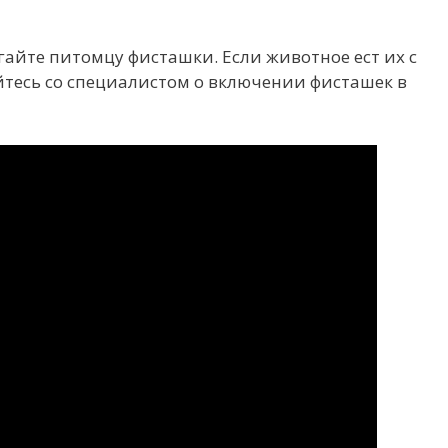
гайте питомцу фисташки. Если животное ест их с
тесь со специалистом о включении фисташек в