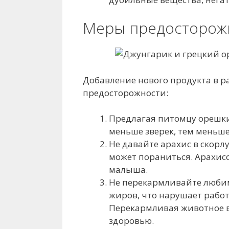
Меры предосторож
Добавление нового продукта в р
предосторожности:
Предлагая питомцу орешки,
меньше зверек, тем меньш
Не давайте арахис в скорл
может пораниться. Арахис
малыша.
Не перекармливайте любим
жиров, что нарушает рабо
Перекармливая животное в
здоровью.