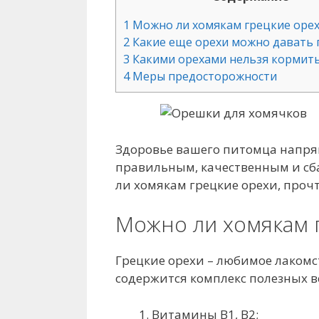
1
Можно ли хомякам грецкие оре
2
Какие еще орехи можно давать 
3
Какими орехами нельзя кормить
4
Меры предосторожности
Здоровье вашего питомца напря
правильным, качественным и сб
ли хомякам грецкие орехи, проч
Можно ли хомякам 
Грецкие орехи – любимое лакомст
содержится комплекс полезных в
Витамины B1, B2;