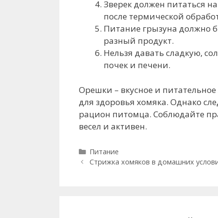
Зверек должен питаться н
после термической обрабо
Питание грызуна должно б
разный продукт.
Нельзя давать сладкую, со
почек и печени.
Орешки – вкусное и питательное
для здоровья хомяка. Однако сле
рацион питомца. Соблюдайте пр
весел и активен.
Р
Питание
Н
у
Стрижка хомяков в домашних услов
а
б
в
р
и
и
г
к
а
и