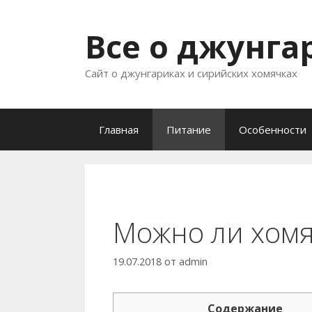
Перейти
к
Все о джунга
содержимому
Сайт о джунгариках и сирийских хомячках
Главная
Питание
Особенности
Можно ли хомя
19.07.2018
от
admin
Содержание